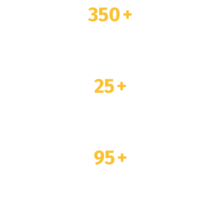
350
+
TOTAL MATCHES
25
+
TOTAL TRAINERS
95
+
TOTAL PLAYERS