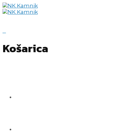
0
Košarica
DOMOV
ČLANSKA EKIPA