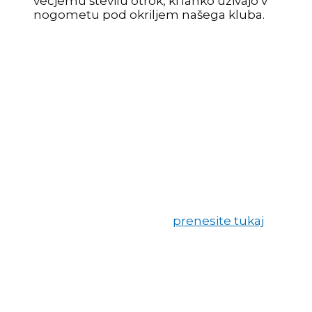
večjemu številu otrok, ki lahko uživajo v
nogometu pod okriljem našega kluba.
Kako to storiti?
Izpolnite obrazec »Dohodnina za donacije«, ki ga
najdete na spletni strani Finančne uprave
Republike Slovenije ali si ga
prenesite tukaj
.
Če
boste prenesli obrazec iz naše strani, sta ime
kluba in davčna številka že vpisana, vi samo
izberite želeni odstotek do 0,5 % v za to
namenjenem polju. V primeru, da si boste
obrazec prenesli iz strani Finančne uprave
Republike Slovenije, izberite polje za namenitev