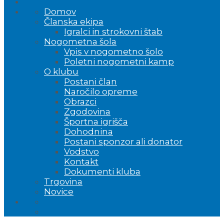
Domov
Članska ekipa
Igralci in strokovni štab
Nogometna šola
Vpis v nogometno šolo
Poletni nogometni kamp
O klubu
Postani član
Naročilo opreme
Obrazci
Zgodovina
Športna igrišča
Dohodnina
Postani sponzor ali donator
Vodstvo
Kontakt
Dokumenti kluba
Trgovina
Novice