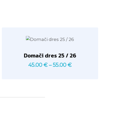
Domači dres 25 / 26
Cenovni
45.00
€
–
55.00
€
razpon:
od
45.00 €
do
55.00 €