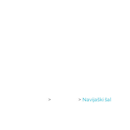
DOMOV
ČLANSKA EKIPA
NOGOMETNA ŠOLA
TRGOVINA
NK Kamnik
>
Izdelki
>
Navijaški šal