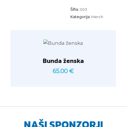
Šifra:
003
Kategorija:
Merch
Bunda ženska
65.00
€
NAŠI SPONZORJI