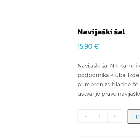
Navijaški šal
15.90
€
Navijaški šal NK Kamni
podpornika kluba. Izdel
primeren za hladnejše 
ustvarijo pravo navijašk
Quantity
D