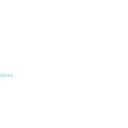
0
O KLUBU
TRGOVINA
NOVICE
…
 slovo …