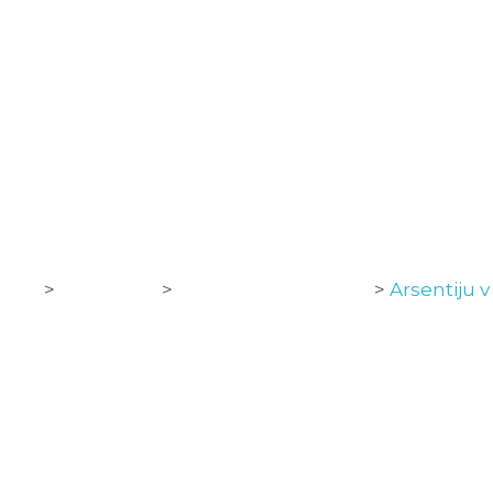
DOMOV
ČLANSKA EKIPA
NOGOMETNA ŠOLA
ARSENTIJU V SLOVO 
k
>
Novice
>
Nogometna šola
>
Arsentiju v